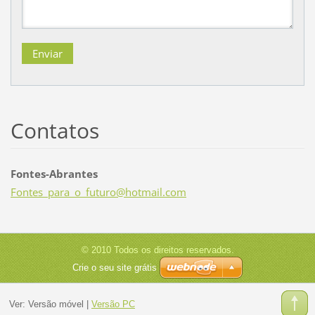
Contatos
Fontes-Abrantes
Fontes_p
ara_o_fu
turo@hot
mail.com
© 2010 Todos os direitos reservados.
Crie o seu site grátis
Ver:
Versão móvel
|
Versão PC