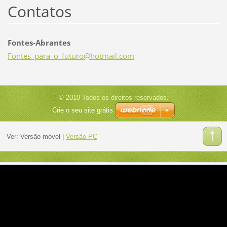
Contatos
Fontes-Abrantes
Fontes_p
ara_o_fu
turo@hot
mail.com
© 2010 Todos os direitos reservados.
Crie o seu site grátis
Ver:
Versão móvel
|
Versão PC