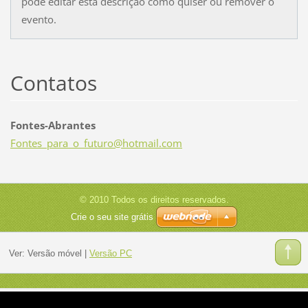
pode editar esta descrição como quiser ou remover o
evento.
Contatos
Fontes-Abrantes
Fontes_p
ara_o_fu
turo@hot
mail.com
© 2010 Todos os direitos reservados.
Crie o seu site grátis
Ver:
Versão móvel
|
Versão PC