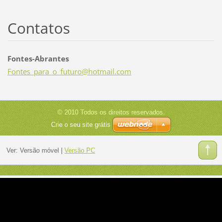
Contatos
Fontes-Abrantes
Fontes_p
ara_o_fu
turo@hot
mail.com
© 2010 Todos os direitos reservados.
Crie o seu site grátis
Ver:
Versão móvel
|
Versão PC