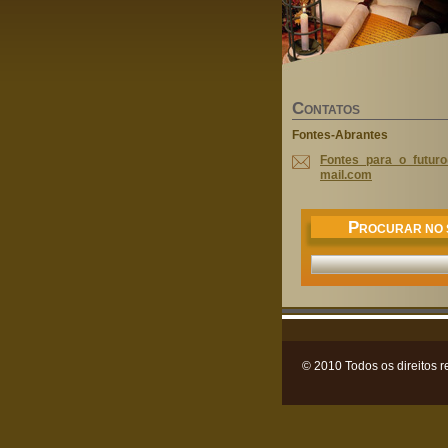
C
ONTATOS
Fontes-Abrantes
Fontes_p
ara_o_fu
tur
mail.com
P
ROCURAR NO 
© 2010 Todos os direitos r