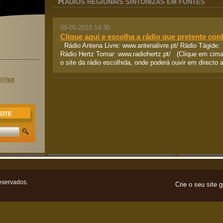
R
ÁDIOS REGIONAIS SINTONIZAS EM FONTES
09-05-2010 14:30
Clique aqui e escolha a rádio que pretente con
Rádio Antena Livre: www.antenalivre.pt/ Rádio Tágide: 
Rádio Hertz Tomar: www.radiohertz.pt/ (Clique em cima 
o site da rádio escolhida, onde poderá ouvir em directo a
o@hot
SITE
eservados.
Crie o seu site g