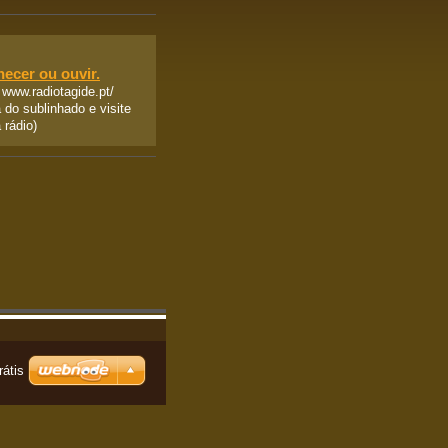
hecer ou ouvir.
www.radiotagide.pt/
do sublinhado e visite
 rádio)
rátis