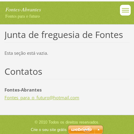
Fontes-Abrantes
Fontes para o futuro
Junta de freguesia de Fontes
Esta seção está vazia.
Contatos
Fontes-Abrantes
Fontes_p
ara_o_fu
turo@hot
mail.com
© 2010 Todos os direitos reservados.
Crie o seu site grátis